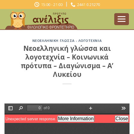
Skip
|
15:00 - 21:00
2441 0 21270
to
content
ΝΕΟΕΛΛΗΝΙΚΉ ΓΛΏΣΣΑ - ΛΟΓΟΤΕΧΝΊΑ
Νεοελληνική γλώσσα και
λογοτεχνία – Κοινωνικά
πρότυπα – Διαγώνισμα – Α’
Λυκείου