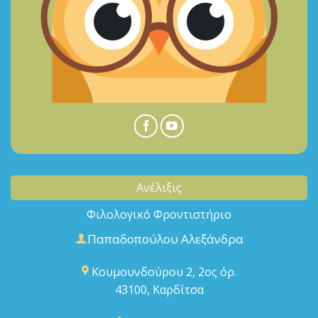
Ανέλιξις
Φιλολογικό Φροντιστήριο
Παπαδοπούλου Αλεξάνδρα
Κουμουνδούρου 2, 2ος όρ.
43100, Καρδίτσα