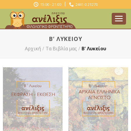
Skip
|
15:00 - 21:00
2441 0 21270
to
content
B' ΛΥΚΕΊΟΥ
Αρχική
/
Τα Βιβλία μας
/
B' Λυκείου