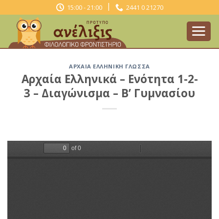
Skip
|
15:00 - 21:00
2441 0 21270
to
content
ΑΡΧΑΊΑ ΕΛΛΗΝΙΚΉ ΓΛΏΣΣΑ
Αρχαία Ελληνικά – Ενότητα 1-2-
3 – Διαγώνισμα – Β’ Γυμνασίου