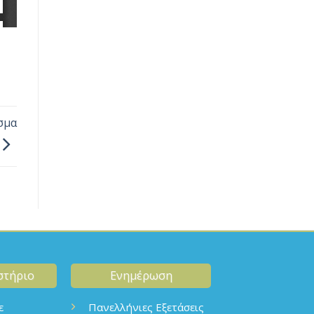
σμα
στήριο
Ενημέρωση
ε
Πανελλήνιες Εξετάσεις