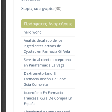
Χωρίς κατηγορία
(30)
Πρόσφατες Αναρτήσεις
hello world
Análisis detallado de los
ingredientes activos de
Cytotec en Farmacia Gil Vela
Servicio al cliente excepcional
en Parafarmacia La Vega
Dextrometorfano En
Farmacia Rincón De Seca:
Guía Completa
Ibuprofeno En Farmacia
Francesa: Guía De Compra En
España
Clopidogrel Y Farmacia Estel