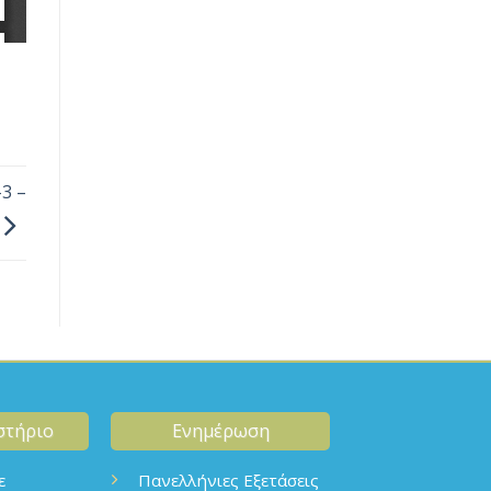
3 –
στήριο
Ενημέρωση
ε
Πανελλήνιες Εξετάσεις