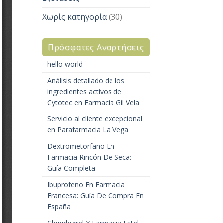
Χωρίς κατηγορία
(30)
Πρόσφατες Αναρτήσεις
hello world
Análisis detallado de los
ingredientes activos de
Cytotec en Farmacia Gil Vela
Servicio al cliente excepcional
en Parafarmacia La Vega
Dextrometorfano En
Farmacia Rincón De Seca:
Guía Completa
Ibuprofeno En Farmacia
Francesa: Guía De Compra En
España
Clopidogrel Y Farmacia Estel