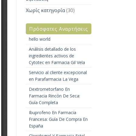
Χωρίς κατηγορία
(30)
Πρόσφατες Αναρτήσεις
hello world
Análisis detallado de los
ingredientes activos de
Cytotec en Farmacia Gil Vela
Servicio al cliente excepcional
en Parafarmacia La Vega
Dextrometorfano En
Farmacia Rincón De Seca:
Guía Completa
Ibuprofeno En Farmacia
Francesa: Guía De Compra En
España
Clopidogrel Y Farmacia Estel