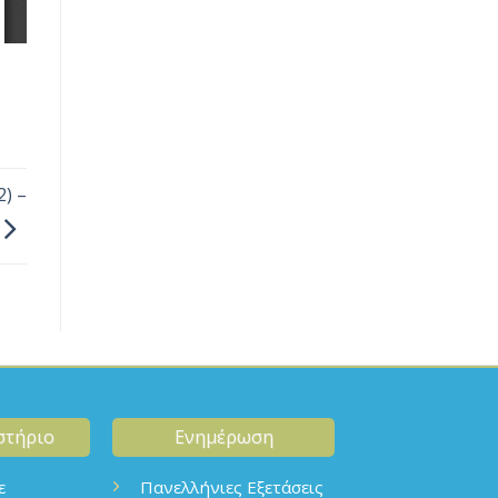
) –
στήριο
Ενημέρωση
ε
Πανελλήνιες Εξετάσεις