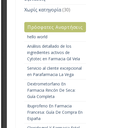
Χωρίς κατηγορία
(30)
Πρόσφατες Αναρτήσεις
hello world
Análisis detallado de los
ingredientes activos de
Cytotec en Farmacia Gil Vela
Servicio al cliente excepcional
en Parafarmacia La Vega
Dextrometorfano En
Farmacia Rincón De Seca:
Guía Completa
Ibuprofeno En Farmacia
Francesa: Guía De Compra En
España
Clopidogrel Y Farmacia Estel