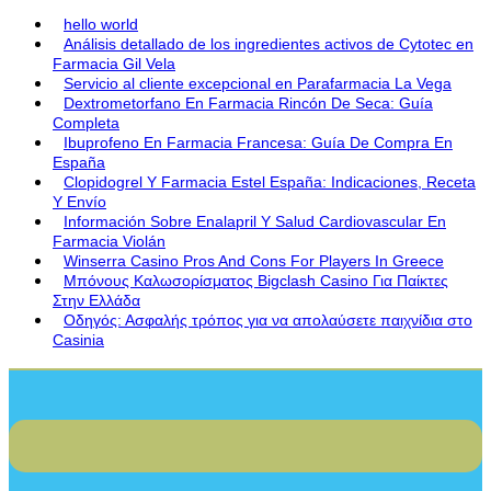
hello world
Análisis detallado de los ingredientes activos de Cytotec en
Farmacia Gil Vela
Servicio al cliente excepcional en Parafarmacia La Vega
Dextrometorfano En Farmacia Rincón De Seca: Guía
Completa
Ibuprofeno En Farmacia Francesa: Guía De Compra En
España
Clopidogrel Y Farmacia Estel España: Indicaciones, Receta
Y Envío
Información Sobre Enalapril Y Salud Cardiovascular En
Farmacia Violán
Winserra Casino Pros And Cons For Players In Greece
Μπόνους Καλωσορίσματος Bigclash Casino Για Παίκτες
Στην Ελλάδα
Οδηγός: Ασφαλής τρόπος για να απολαύσετε παιχνίδια στο
Casinia