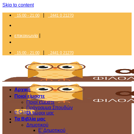
Skip to content
|
15:00 - 21:00
2441 0 21270
επικοινωνία
|
|
15:00 - 21:00
2441 0 21270
Αρχική
Ποιοί είμαστε
Ποιοί είμαστε
Πρόγραμμα Σπουδών
e-Class »
Οι χώροι μας
Τα Βιβλία μας
Δημοτικού
Ε’ Δημοτικού