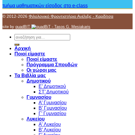
τμήμα μαθηματικών
είσοδος στο e-class
© 2012-2026
Φιλολογικό Φροντιστήριο Ανέλιξις - Καρδίτσα
site by
quadBIT
Αρχική
Ποιοί είμαστε
Ποιοί είμαστε
Πρόγραμμα Σπουδών
Οι χώροι μας
Τα Βιβλία μας
Δημοτικού
Ε’ Δημοτικού
ΣΤ’ Δημοτικού
Γυμνασίου
Α’ Γυμνασίου
Β’ Γυμνασίου
Γ’ Γυμνασίου
Λυκείου
A’ Λυκείου
Β’ Λυκείου