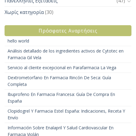
Πανελλήνιες Εξετάσεις
(47)
Χωρίς κατηγορία
(30)
Πρόσφατες Αναρτήσεις
hello world
Análisis detallado de los ingredientes activos de Cytotec en
Farmacia Gil Vela
Servicio al cliente excepcional en Parafarmacia La Vega
Dextrometorfano En Farmacia Rincón De Seca: Guía
Completa
Ibuprofeno En Farmacia Francesa: Guía De Compra En
España
Clopidogrel Y Farmacia Estel España: Indicaciones, Receta Y
Envío
Información Sobre Enalapril Y Salud Cardiovascular En
Farmacia Violán