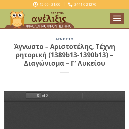
Skip
|
15:00 - 21:00
2441 0 21270
to
content
ΆΓΝΩΣΤΟ
Άγνωστο – Αριστοτέλης, Τέχνη
ρητορική (1389b13-1390b13) –
Διαγώνισμα – Γ’ Λυκείου