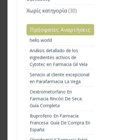
Χωρίς κατηγορία
(30)
Πρόσφατες Αναρτήσεις
hello world
Análisis detallado de los
ingredientes activos de
Cytotec en Farmacia Gil Vela
Servicio al cliente excepcional
en Parafarmacia La Vega
Dextrometorfano En
Farmacia Rincón De Seca:
Guía Completa
Ibuprofeno En Farmacia
Francesa: Guía De Compra En
España
Clopidogrel Y Farmacia Estel