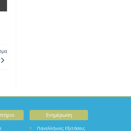
σμα
στήριο
Ενημέρωση
ε
Πανελλήνιες Εξετάσεις