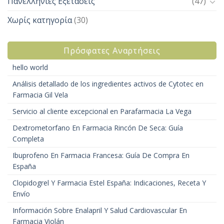
Πανελλήνιες Εξετάσεις
(47)
Χωρίς κατηγορία
(30)
Πρόσφατες Αναρτήσεις
hello world
Análisis detallado de los ingredientes activos de Cytotec en
Farmacia Gil Vela
Servicio al cliente excepcional en Parafarmacia La Vega
Dextrometorfano En Farmacia Rincón De Seca: Guía
Completa
Ibuprofeno En Farmacia Francesa: Guía De Compra En
España
Clopidogrel Y Farmacia Estel España: Indicaciones, Receta Y
Envío
Información Sobre Enalapril Y Salud Cardiovascular En
Farmacia Violán