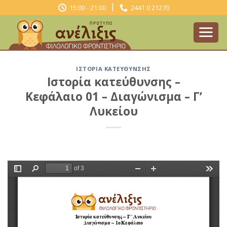
Skip
|
15:00 - 21:00
2441 0 21270
to
content
ΙΣΤΟΡΊΑ ΚΑΤΕΎΘΥΝΣΗΣ
Ιστορία κατεύθυνσης –
Κεφάλαιο 01 – Διαγώνισμα – Γ’
Λυκείου