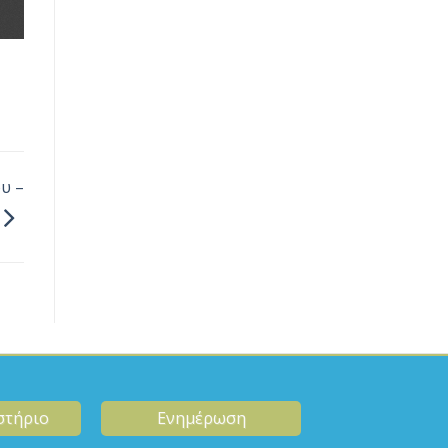
υ –
στήριο
Ενημέρωση