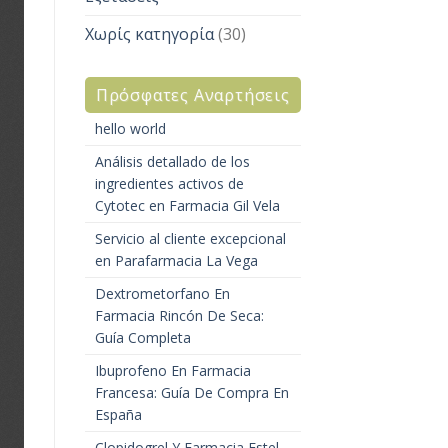
Χωρίς κατηγορία
(30)
Πρόσφατες Αναρτήσεις
hello world
Análisis detallado de los
ingredientes activos de
Cytotec en Farmacia Gil Vela
Servicio al cliente excepcional
en Parafarmacia La Vega
Dextrometorfano En
Farmacia Rincón De Seca:
Guía Completa
Ibuprofeno En Farmacia
Francesa: Guía De Compra En
España
Clopidogrel Y Farmacia Estel