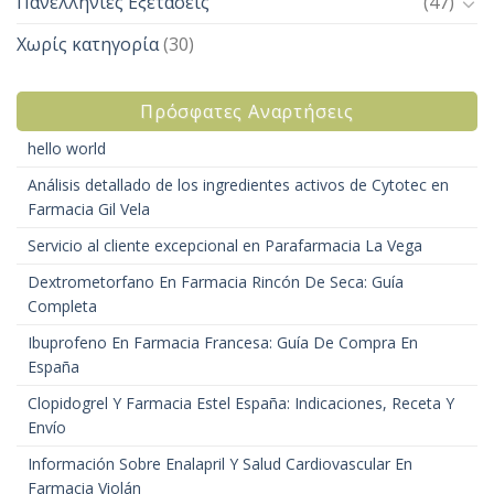
Πανελλήνιες Εξετάσεις
(47)
Χωρίς κατηγορία
(30)
Πρόσφατες Αναρτήσεις
hello world
Análisis detallado de los ingredientes activos de Cytotec en
Farmacia Gil Vela
Servicio al cliente excepcional en Parafarmacia La Vega
Dextrometorfano En Farmacia Rincón De Seca: Guía
Completa
Ibuprofeno En Farmacia Francesa: Guía De Compra En
España
Clopidogrel Y Farmacia Estel España: Indicaciones, Receta Y
Envío
Información Sobre Enalapril Y Salud Cardiovascular En
Farmacia Violán