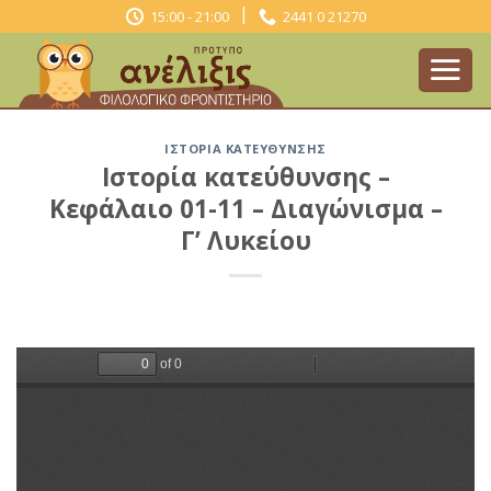
Skip
|
15:00 - 21:00
2441 0 21270
to
content
ΙΣΤΟΡΊΑ ΚΑΤΕΎΘΥΝΣΗΣ
Ιστορία κατεύθυνσης –
Κεφάλαιο 01-11 – Διαγώνισμα –
Γ’ Λυκείου