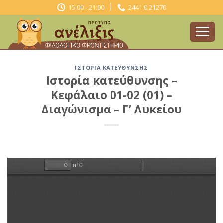
Skip
|
15:00 - 21:00
2441 0 21270
to
content
ΙΣΤΟΡΊΑ ΚΑΤΕΎΘΥΝΣΗΣ
Ιστορία κατεύθυνσης –
Κεφάλαιο 01-02 (01) –
Διαγώνισμα – Γ’ Λυκείου