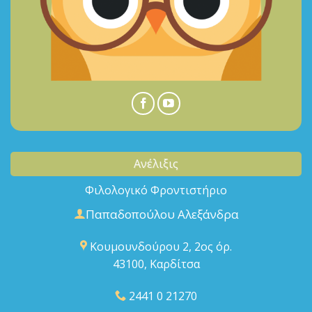
Ανέλιξις
Φιλολογικό Φροντιστήριο
Παπαδοπούλου Αλεξάνδρα
Κουμουνδούρου 2, 2ος όρ.
43100, Καρδίτσα
2441 0 21270