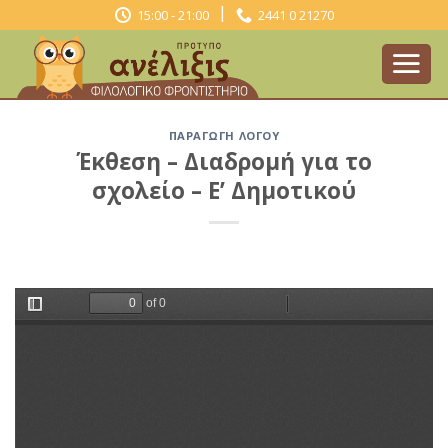
Skip
|
15:00 - 21:00
2441 0 21270
to
content
ΠΑΡΑΓΩΓΉ ΛΌΓΟΥ
Έκθεση – Διαδρομή για το
σχολείο – Ε’ Δημοτικού