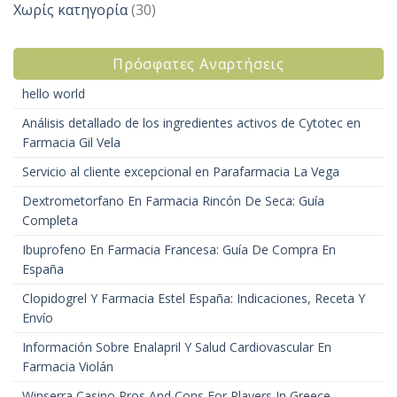
Χωρίς κατηγορία
(30)
Πρόσφατες Αναρτήσεις
hello world
Análisis detallado de los ingredientes activos de Cytotec en
Farmacia Gil Vela
Servicio al cliente excepcional en Parafarmacia La Vega
Dextrometorfano En Farmacia Rincón De Seca: Guía
Completa
Ibuprofeno En Farmacia Francesa: Guía De Compra En
España
Clopidogrel Y Farmacia Estel España: Indicaciones, Receta Y
Envío
Información Sobre Enalapril Y Salud Cardiovascular En
Farmacia Violán
Winserra Casino Pros And Cons For Players In Greece