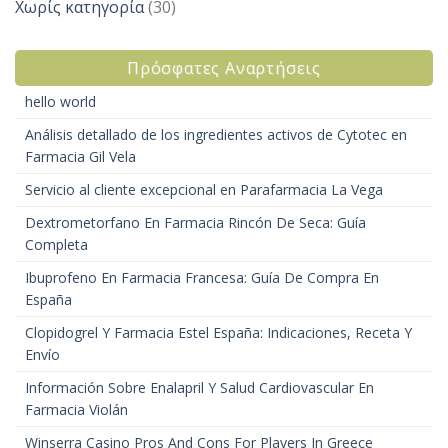
Χωρίς κατηγορία
(30)
Πρόσφατες Αναρτήσεις
hello world
Análisis detallado de los ingredientes activos de Cytotec en
Farmacia Gil Vela
Servicio al cliente excepcional en Parafarmacia La Vega
Dextrometorfano En Farmacia Rincón De Seca: Guía
Completa
Ibuprofeno En Farmacia Francesa: Guía De Compra En
España
Clopidogrel Y Farmacia Estel España: Indicaciones, Receta Y
Envío
Información Sobre Enalapril Y Salud Cardiovascular En
Farmacia Violán
Winserra Casino Pros And Cons For Players In Greece