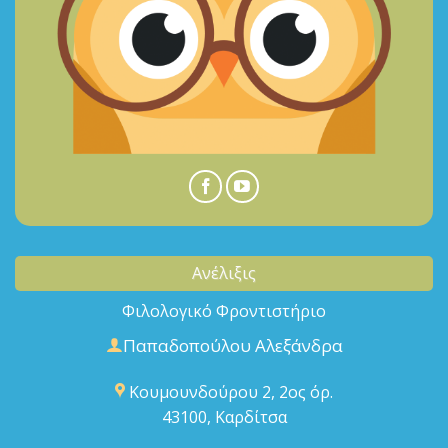
Ανέλιξις
Φιλολογικό Φροντιστήριο
Παπαδοπούλου Αλεξάνδρα
Κουμουνδούρου 2, 2ος όρ.
43100, Καρδίτσα