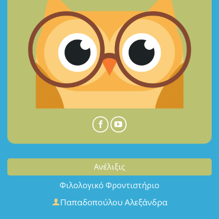
Ανέλιξις
Φιλολογικό Φροντιστήριο
Παπαδοπούλου Αλεξάνδρα