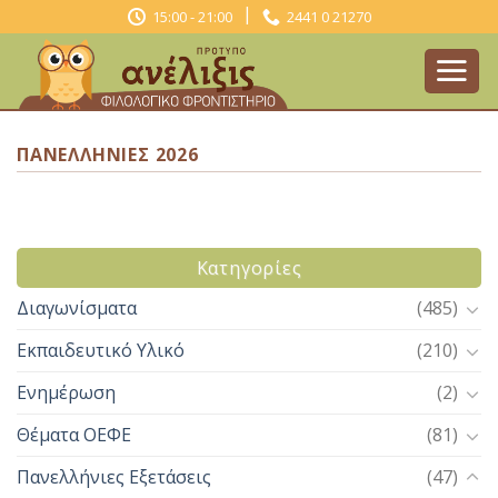
Skip
|
15:00 - 21:00
2441 0 21270
to
content
ΠΑΝΕΛΛΉΝΙΕΣ 2026
Kατηγορίες
Διαγωνίσματα
(485)
Εκπαιδευτικό Υλικό
(210)
Ενημέρωση
(2)
Θέματα ΟΕΦΕ
(81)
Πανελλήνιες Εξετάσεις
(47)