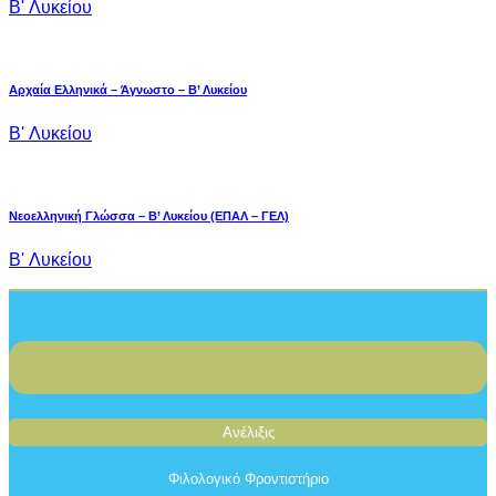
B' Λυκείου
Αρχαία Ελληνικά – Άγνωστο – Β’ Λυκείου
B' Λυκείου
Νεοελληνική Γλώσσα – Β’ Λυκείου (ΕΠΑΛ – ΓΕΛ)
B' Λυκείου
Ανέλιξις
Φιλολογικό Φροντιστήριο