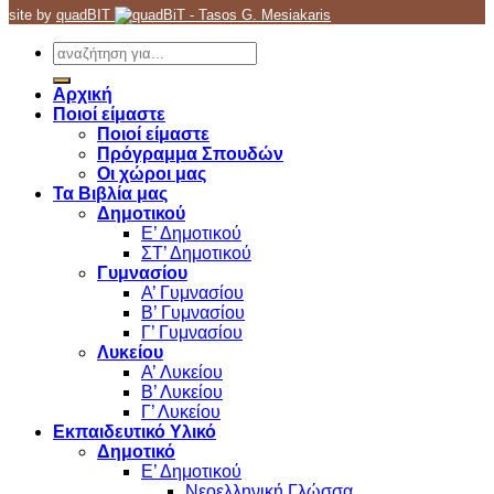
site by
quadBIT
Αρχική
Ποιοί είμαστε
Ποιοί είμαστε
Πρόγραμμα Σπουδών
Οι χώροι μας
Τα Βιβλία μας
Δημοτικού
Ε’ Δημοτικού
ΣΤ’ Δημοτικού
Γυμνασίου
Α’ Γυμνασίου
Β’ Γυμνασίου
Γ’ Γυμνασίου
Λυκείου
A’ Λυκείου
Β’ Λυκείου
Γ’ Λυκείου
Εκπαιδευτικό Υλικό
Δημοτικό
Ε’ Δημοτικού
Νεοελληνική Γλώσσα