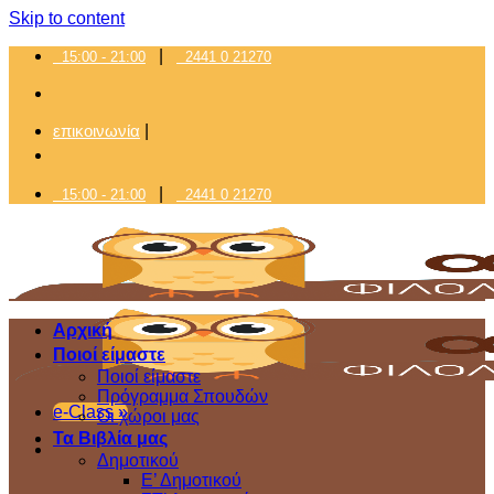
Skip to content
|
15:00 - 21:00
2441 0 21270
επικοινωνία
|
|
15:00 - 21:00
2441 0 21270
Αρχική
Ποιοί είμαστε
Ποιοί είμαστε
Πρόγραμμα Σπουδών
e-Class »
Οι χώροι μας
Τα Βιβλία μας
Δημοτικού
Ε’ Δημοτικού