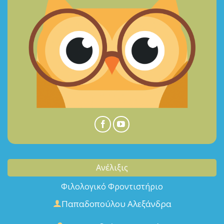
Ανέλιξις
Φιλολογικό Φροντιστήριο
Παπαδοπούλου Αλεξάνδρα