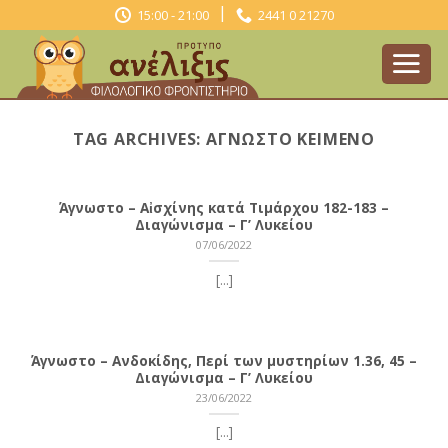
Skip
|
15:00 - 21:00
2441 0 21270
to
content
TAG ARCHIVES:
ΆΓΝΩΣΤΟ ΚΕΊΜΕΝΟ
Άγνωστο – Αἰσχίνης κατά Τιμάρχου 182-183 –
Διαγώνισμα – Γ’ Λυκείου
07/06/2022
[...]
Άγνωστο – Ανδοκίδης, Περί των μυστηρίων 1.36, 45 –
Διαγώνισμα – Γ’ Λυκείου
23/06/2022
[...]