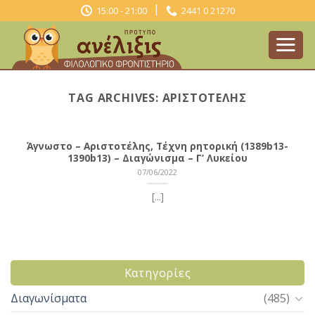
Skip
|
15:00 - 21:00
2441 0 21270
to
content
TAG ARCHIVES:
ΑΡΙΣΤΟΤΈΛΗΣ
Άγνωστο – Αριστοτέλης, Τέχνη ρητορική (1389b13-
1390b13) – Διαγώνισμα – Γ’ Λυκείου
07/06/2022
[...]
Kατηγορίες
Διαγωνίσματα
(485)