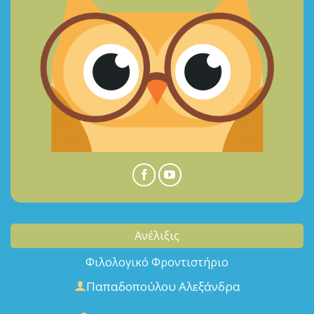
Ανέλιξις
Φιλολογικό Φροντιστήριο
Παπαδοπούλου Αλεξάνδρα