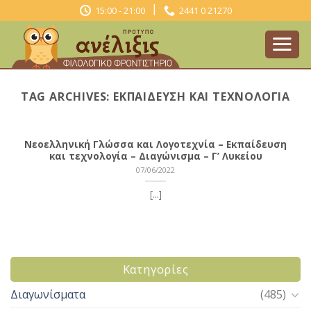
Skip
|
15:00 - 21:00
2441 0 21270
to
content
TAG ARCHIVES:
ΕΚΠΑΊΔΕΥΣΗ ΚΑΙ ΤΕΧΝΟΛΟΓΊΑ
Νεοελληνική Γλώσσα και Λογοτεχνία – Εκπαίδευση
και τεχνολογία – Διαγώνισμα – Γ’ Λυκείου
07/06/2022
[...]
Kατηγορίες
Διαγωνίσματα
(485)