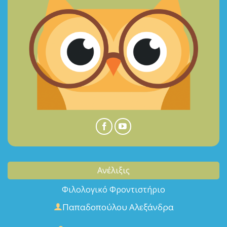
Ανέλιξις
Φιλολογικό Φροντιστήριο
Παπαδοπούλου Αλεξάνδρα