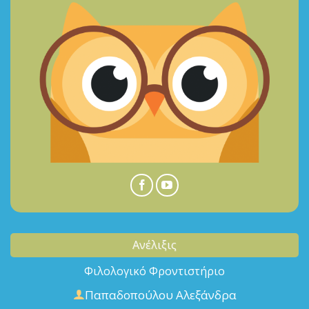
Ανέλιξις
Φιλολογικό Φροντιστήριο
Παπαδοπούλου Αλεξάνδρα