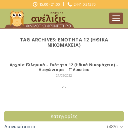
Skip
|
15:00 - 21:00
2441 0 21270
to
content
TAG ARCHIVES:
ΕΝΌΤΗΤΑ 12 (ΗΘΙΚΆ
ΝΙΚΟΜΆΧΕΙΑ)
Αρχαία Ελληνικά – Ενότητα 12 (Ηθικά Νικομάχεια) –
Διαγώνισμα – Γ’ Λυκείου
21/05/2022
[...]
Kατηγορίες
Διαγωνίσματα
(485)