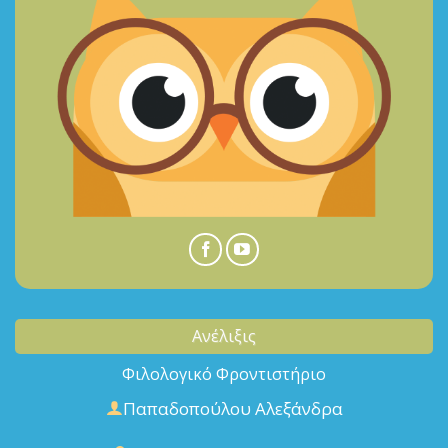
Ανέλιξις
Φιλολογικό Φροντιστήριο
Παπαδοπούλου Αλεξάνδρα