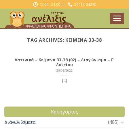
Skip
|
15:00 - 21:00
2441 0 21270
to
content
TAG ARCHIVES:
ΚΕΊΜΕΝΑ 33-38
Λατινικά – Κείμενα 33-38 (02) – Διαγώνισμα – Γ’
Λυκείου
25/05/2022
[...]
Kατηγορίες
Διαγωνίσματα
(485)