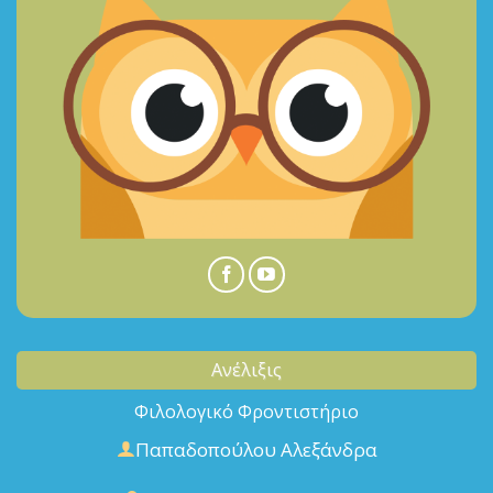
Ανέλιξις
Φιλολογικό Φροντιστήριο
Παπαδοπούλου Αλεξάνδρα