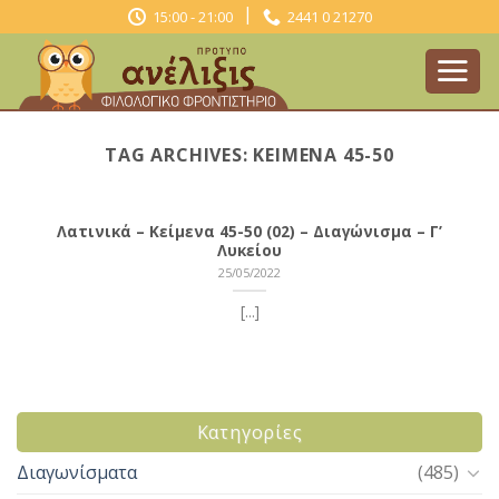
Skip
|
15:00 - 21:00
2441 0 21270
to
content
TAG ARCHIVES:
ΚΕΊΜΕΝΑ 45-50
Λατινικά – Κείμενα 45-50 (02) – Διαγώνισμα – Γ’
Λυκείου
25/05/2022
[...]
Kατηγορίες
Διαγωνίσματα
(485)