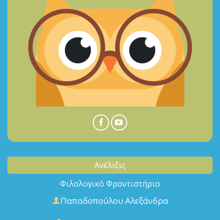
Ανέλιξις
Φιλολογικό Φροντιστήριο
Παπαδοπούλου Αλεξάνδρα