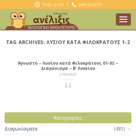
Skip
|
15:00 - 21:00
2441 0 21270
to
content
TAG ARCHIVES:
ΛΥΣΊΟΥ ΚΑΤΆ ΦΙΛΟΚΡΆΤΟΥΣ 1-2
Άγνωστο – Λυσίου κατά Φιλοκράτους 01-02 –
Διαγώνισμα – Β’ Λυκείου
27/05/2022
[...]
Kατηγορίες
Διαγωνίσματα
(485)