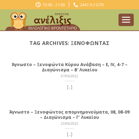
Skip
|
15:00 - 21:00
2441 0 21270
to
content
TAG ARCHIVES:
ΞΕΝΟΦΏΝΤΑΣ
Άγνωστο – Ξενοφώντα Κύρου Ανάβαση – Ε, ΙV, 4-7 –
Διαγώνισμα – Β’ Λυκείου
07/06/2022
[...]
Άγνωστο – Ξενοφώντος απομνημονεύματα, 08, 08-09
– Διαγώνισμα – Γ’ Λυκείου
23/06/2022
[...]